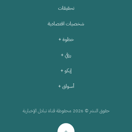
تحقيقات
شخصيات اقتصادية
خطوة +
رزقي +
إيكو +
أسواق +
حقوق النشر ©
محفوظة قناة تبادل الإخبارية
2026