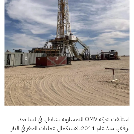
استأنفت شركة OMV النمساوية نشاطها في ليبيا بعد
توقفها منذ عام 2011، لاستكمال عمليات الحفر في البئر