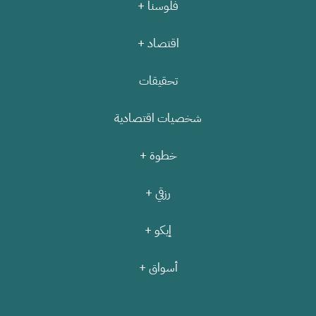
فلوسنا +
اقتصاد +
تحقيقات
شخصيات اقتصادية
خطوة +
رزقي +
إيكو +
أسواق +