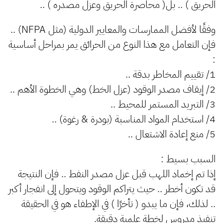
الحريق ) .. بل( محاصرة الحريق وعزل مصدره ) ..
وفقًا لأفضل الممارسات والمعايير الدولية (مثل NFPA) ..
فإن التعامل مع هذا النوع من الحرائق يمر بمراحل أساسية
:
1/ تقييم المخاطر بدقة ..
2/ إيقاف مصدر الوقود (عزل الخط) وهي الخطوة الأهم ..
3/ التبريد المستمر للمحيط ..
4/ استخدام المواد المناسبة (بودرة & رغوة) ..
5/ منع إعادة الاشتعال ..
السبب بسيط :
إذا تم إخماد اللهب قبل عزل مصدر النفط .. فإن النتيجة
قد تكون أخطر .. حيث يتراكم الوقود ويتحول إلى انفجار أكبر
.. لذلك، فإن ما يبدو ( تأخرًا ) في الإطفاء هو في الحقيقة
تنفيذ مدروس لخطة علمية دقيقة.