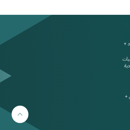
 +
ات
ية
 +