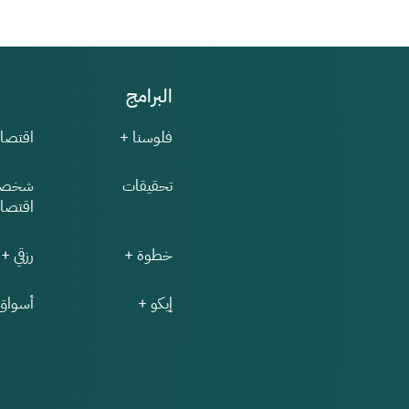
البرامج
فلوسنا +
اقتصاد
تحقيقات
شخصي
اقتصاد
خطوة +
رزقي +
إيكو +
أسواق