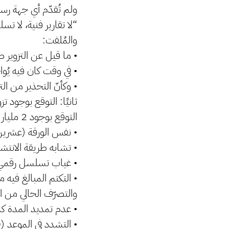
ولم تُقدّم أي جهة رس
“لا تقارير فنية، لا تس
والمُلفت:
• ما قيل عن التزوير 
• في وقت كان فيه يُو
• وكأنّ التحذير من ا
ثانيًا: التوقع بوجود تزوير في 
التوقع بوجود 2 مليار دينار مزوّرة من فئة العشرين يستند إلى منطق التكرار والنسق:
• نفس الورقة (عشرين
• تشابه طريقة الانتشار مع ورق
• غياب تسلسل رقمي و
• التكتم المبالغ فيه 
والتصرّف الحالي من 
• عدم تمديد المدة 
• التشدد في الموعد (30 سبتمبر)،