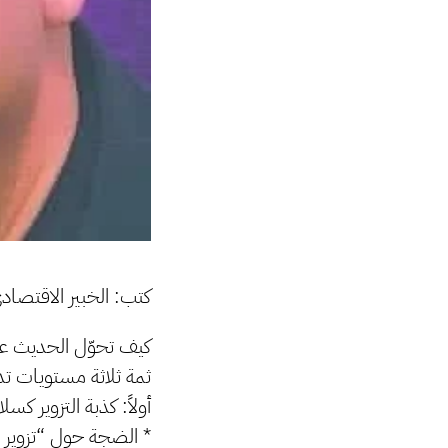
كتب: الخبير الاقتصاد
كيف تحوّل الحديث عن ت
ثمة ثلاثة مستويات تدع
أولاً: كذبة التزوير كس
* الضجة حول “تزوير الـ50” و”الـ20” جاءت في توقيت مشب