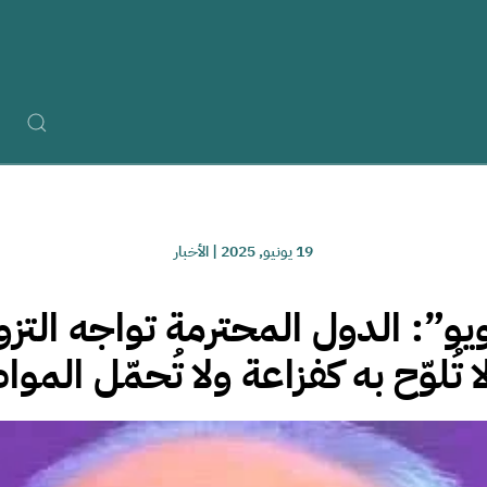
19 يونيو, 2025
|
الأخبار
يو”: الدول المحترمة تواجه التز
ا تُلوّح به كفزاعة ولا تُحمّل المو