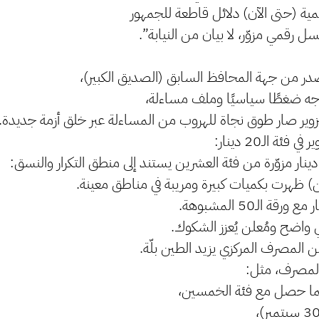
مية (حتى الآن) دلائل قاطعة للجمهور
لسل رقمي مزوّر، لا بيان من النيابة”.
صدر من جهة المحافظ السابق (الصديق الكبير)،
اجه ضغطًا سياسيًا وملف مساءلة،
لتزوير صار طوق نجاة للهروب من المساءلة عبر خلق أزمة جديدة.
فئة الـ20 دينار:
) ظهرت بكميات كبيرة ومريبة في مناطق معينة.
ة الـ50 المشبوهة.
اضح ومُعلن يُعزز الشكوك.
من المصرف المركزي يزيد الطين بلّة.
المصرف، مثل:
كما حصل مع فئة الخمسين،