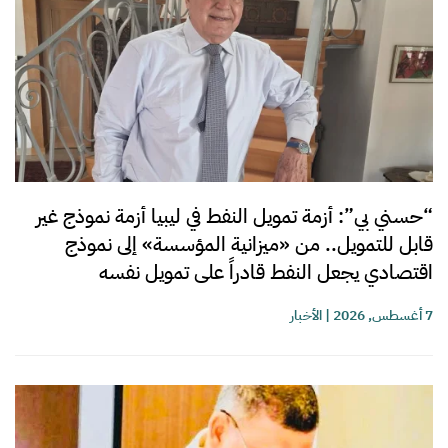
“حسني بي”: أزمة تمويل النفط في ليبيا أزمة نموذج غير
قابل للتمويل.. من «ميزانية المؤسسة» إلى نموذج
اقتصادي يجعل النفط قادراً على تمويل نفسه
7 أغسطس, 2026
|
الأخبار