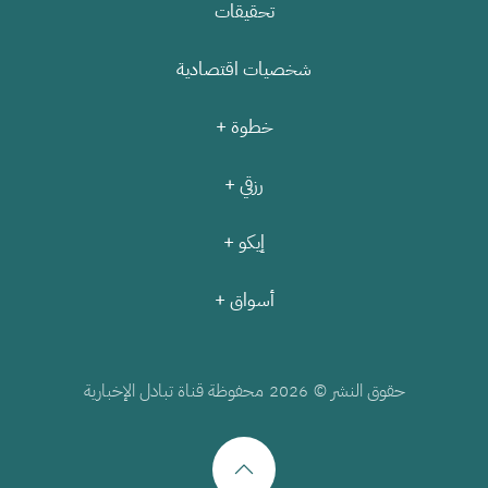
تحقيقات
شخصيات اقتصادية
خطوة +
رزقي +
إيكو +
أسواق +
حقوق النشر ©
محفوظة قناة تبادل الإخبارية
2026