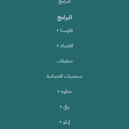
البرامج
البرامج
فلوسنا +
اقتصاد +
تحقيقات
شخصيات اقتصادية
خطوة +
رزقي +
إيكو +