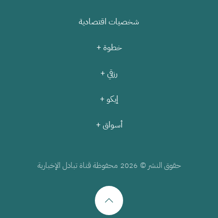
شخصيات اقتصادية
خطوة +
رزقي +
إيكو +
أسواق +
حقوق النشر ©
محفوظة قناة تبادل الإخبارية
2026