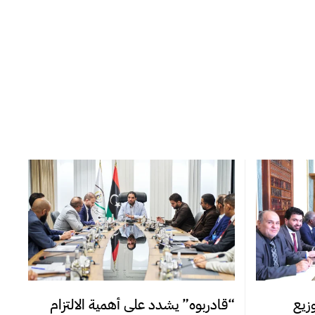
زيع
“قادربوه” يشدد على أهمية الالتزام