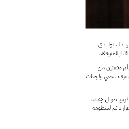
رت لسنوات في
بار المتوقفة.
لّم دفعتين من
 صرف صحي ولوحات
طريق طويل لإعادة
رار دائم لمنظومة