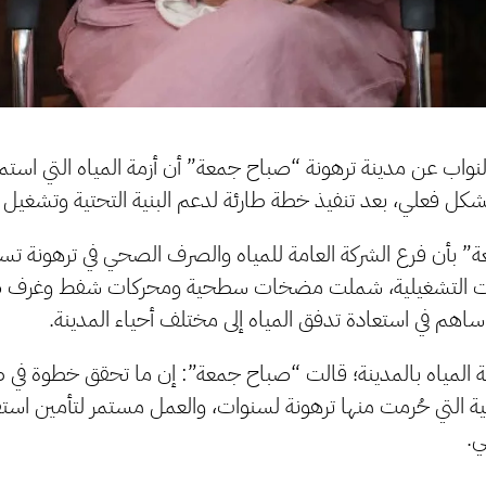
ب عن مدينة ترهونة “صباح جمعة” أن أزمة المياه التي استم
شكل فعلي، بعد تنفيذ خطة طارئة لدعم البنية التحتية وتشغيل الآ
بأن فرع الشركة العامة للمياه والصرف الصحي في ترهونة تس
مات التشغيلية، شملت مضخات سطحية ومحركات شفط وغرف
ساهم في استعادة تدفق المياه إلى مختلف أحياء المدينة.
زمة المياه بالمدينة؛ قالت “صباح جمعة”: إن ما تحقق خطوة في 
ة التي حُرمت منها ترهونة لسنوات، والعمل مستمر لتأمين استق
ي.