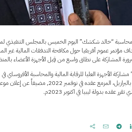
محاسبة “خالد شكشك” اليوم الخميس بالمجلس التنفيذي لمن
اف مؤتمر عموم أفريقيا حول مكافحة التدفقات المالية غير المش
ورة المشاركة على نطاق واسع من قِبل الأجهزة الأعضاء بالمنظ
ة الأجهزة العليا للرقابة المالية والمحاسبة الأفروساي في الد
والعشرين للأنكوساي بالبرازيل، المزمع عقده في نوفمبر 22
رر عقده بدولة ليبيا في اكتوبر 2023م.