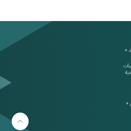
 +
ات
ية
 +