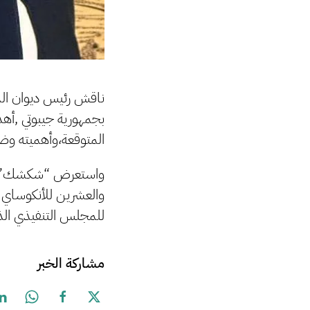
ناقش رئيس ديوان ال
بجمهورية جيبوتي ,أهد
المتوقعة،وأهميته وضر
واستعرض “شكشك” مشارك
للمجلس التنفيذي الذي تق
مشاركة الخبر