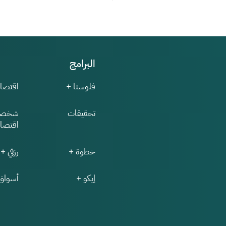
البرامج
فلوسنا +
اقتصاد
تحقيقات
شخصي
اقتصاد
خطوة +
رزقي +
إيكو +
أسواق