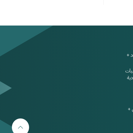
 +
ات
ية
 +