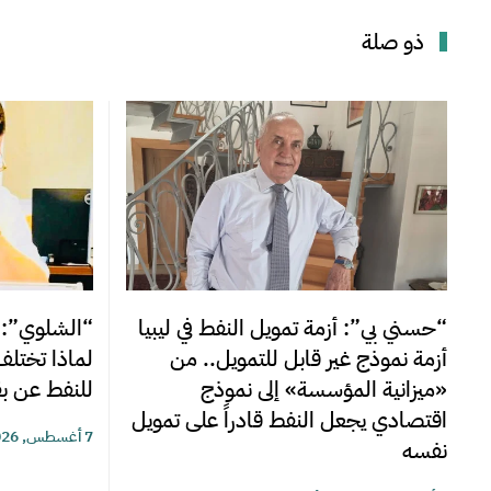
ذو صلة
“الشلوي”: بي
“حسني بي”: أزمة تمويل النفط في ليبيا
لماذا تختلف
أزمة نموذج غير قابل للتمويل.. من
للنفط عن بق
«ميزانية المؤسسة» إلى نموذج
اقتصادي يجعل النفط قادراً على تمويل
7 أغسطس, 2026
نفسه