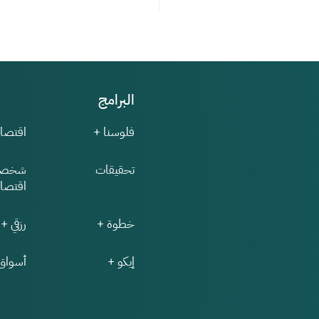
البرامج
فلوسنا +
اقتصاد
تحقيقات
شخصي
اقتصاد
خطوة +
رزقي +
إيكو +
أسواق