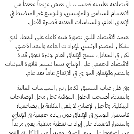
اقتصادية تقليدية فحسب، بل تعيش مزيجاً معقداً من
الانقسام السياسي والمؤسسي، والتوسع غير المنضبط في
الإنفاق العام، والسياسات النقدية قصيرة الأجل.
يعتمد الاقتصاد الليبي بصورة شبه كاملة على النفط، الذي
يشكل المصدر الرئيسي للإيرادات العامة والنقد الأجنبي.
لكن في المقابل، يتسع الإنفاق العام بوتيرة تفوق قدرة
الاقتصاد الحقيقي على الإنتاج، بينما تستمر فاتورة المرتبات
والدعم والإنفاق الموازي في الارتفاع عاماً بعد عام.
وفي ظل غياب التنسيق الكامل بين السياسات المالية
والنقدية، أصبحت الحلول المؤقتة تحل محل الإصلاحات
الهيكلية. وتأجيل الإصلاح لا يلغي التكلفة بل يضاعفها؛
فاستمرار التوسع في الإنفاق دون زيادة حقيقية في الإنتاج،
واستمرار الاعتماد على إيرادات نفطية متقلبة، يعني مزيداً
من الضغوط على سعر الصرف ومزيداً من التآكل في القوة