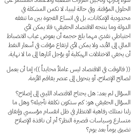
الحلول المؤقتة. وفي حالة ليبيا، لا تكمن المشكلة في
محدودية الإمكانات، بل في اتساع الفجوة بين ما تنفقه
الدولة وما ينتجه الاقتصاد الحقيقي؛ فلا يمكن لأي
احتياطي نقدي مهما بلغ حجمه أن يعوض غياب الانضباط
المالي إلى الأبد، ولا يمكن لأي ارتفاع مؤقت في أسعار النفط
أن يخفي الاختلالات الهيكلية أو يؤجل آثارها إلى ما لا نهاية.
(( فالوقت في الاقتصاد ليس عاملاً محايداً ))؛ إما أن يعمل
لصالح الإصلاح، أو يتحول إلى عنصر يفاقم الأزمة.
السؤال لم يعد: هل يحتاج الاقتصاد الليبي إلى إصلاح؟
السؤال الحقيقي هو: كم ستكون تكلفة تأجيله؟ وهل ما
زلنا نمتلك رفاهية الانتظار في ظل انقسام مؤسسي وإنفاق
متسارع وسياسات قصيرة النظر؟ أم أن نافذة الإصلاح
تضيق يوماً بعد يوم؟