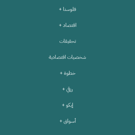
فلوسنا +
اقتصاد +
تحقيقات
شخصيات اقتصادية
خطوة +
رزقي +
إيكو +
أسواق +