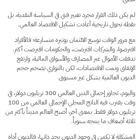
لم يكن ذلك القرار مجرد تغيير فني في السياسة النقدية، بل
نقطة تحول تاريخية أعادت تشكيل الاقتصاد العالمي.
مع مرور الوقت توسع الائتمان بوتيرة متسارعة؛ فالأفراد
اقترضوا، والشركات اقترضت، والحكومات اقترضت أكثر.
تدفقت الأموال عبر المصارف والأسواق المالية، وارتفع
الإنفاق ونمت الاقتصادات، لكن بالتوازي تضخم حجم
الديون العالمية بشكل غير مسبوق.
واليوم، تجاوز إجمالي الدين العالمي 300 تريليون دولار، في
وقت يقترب فيه الناتج المحلي الإجمالي العالمي من 100
تريليون دولار فقط. بمعنى آخر، أصبح العالم مديناً بأكثر من
ثلاثة أضعاف ما ينتجه سنوياً.
المشكلة لا تكمن في وجود الديون بحد ذاتها، فالديون أداة