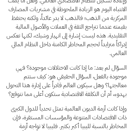
وإعادة تشكيل للنظام الاقتصادي العالمي. ولعل ما يلفت
الانتباه اليوم هو الزيادة الملحوظة في مشتريات المصارف
المركزية من الذهب؛ فالذهب لا يدر عائداً، ولكنه يحتفظ
بقيمته عندما تتراجع الثقة في العملات والأصول المالية
التقليدية. هذه ليست إشارة إلى انهيار وشيك، لكنها تعكس
إدراكاً متزايداً لحجم المخاطر الكامنة داخل النظام المالي
العالمي.
السؤال لم يعد: ما إذا كانت الاختلالات موجودة؟ فهي
موجودة بالفعل، السؤال الحقيقي هو: كيف ستتم
معالجتها؟ وهل سيكون العالم قادراً على إدارة هذا التحول
بهدوء، أم أن التكلفة الاقتصادية ستكون أعلى مما نتوقع؟
وإذا كانت أزمة الديون العالمية تمثل تحدياً للدول الكبرى
ذات الاقتصادات المتنوعة والمؤسسات المستقرة، فإن
المخاطر بالنسبة لليبيا أكبر بكثير. فليبيا لا تواجه أزمة