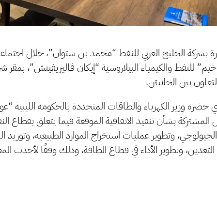
رة بشركة الخليج العربي للنفط “محمد بن شتوان”، خلال اجتما
يم” للنفط والكيمياء البيلاروسية “إيكان فاليريفيتش”، بمقر شرك
تعاون بين الجانبيْن.
 حضره وزير الكهرباء والطاقات المتجددة بالحكومة الليبية “ع
لمشتركة بشأن تنفيذ الاتفاقية الموقعة فيما يتعلق بقطاع ال
يولوجي، وتطوير عمليات استخراج الموارد الطبيعية، وتوريد ال
تعدين، وتطوير الأداء في قطاع الطاقة، وذلك وفقًا لأحدث المعا