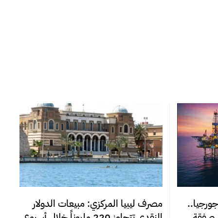
جورجيا..
مصرف ليبيا المركزي: مبيعات الدولار
د صفقة
النقدي تتجاوز 220 مليوناً خلال أسبوع