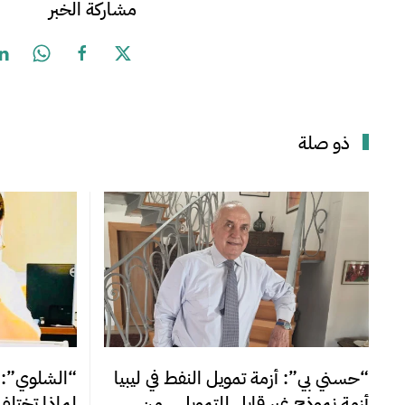
مشاركة الخبر
ذو صلة
“الشلوي”: بي
“حسني بي”: أزمة تمويل النفط في ليبيا
لماذا تختلف
أزمة نموذج غير قابل للتمويل.. من