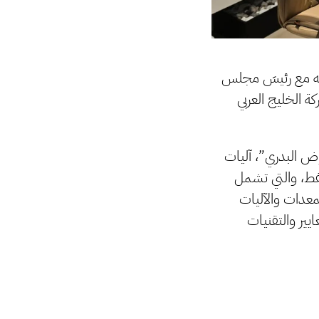
عه مع رئيسَ مجلس
ة الخليج العربي
وض البدري”، آليات
نفط، والتي تشمل
معدات والآليات
يير والتقنيات