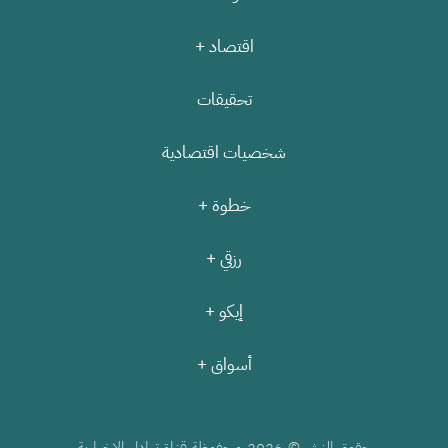
اقتصاد +
تحقيقات
شخصيات اقتصادية
خطوة +
رزقي +
إيكو +
أسواق +
حقوق النشر ©
محفوظة قناة تبادل الإخبارية
2026