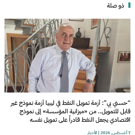
ذو صلة
“حسني بي”: أزمة تمويل النفط في ليبيا أزمة نموذج غير
قابل للتمويل.. من «ميزانية المؤسسة» إلى نموذج
اقتصادي يجعل النفط قادراً على تمويل نفسه
7 أغسطس, 2026
|
الأخبار