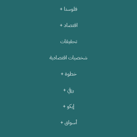
فلوسنا +
اقتصاد +
تحقيقات
شخصيات اقتصادية
خطوة +
رزقي +
إيكو +
أسواق +