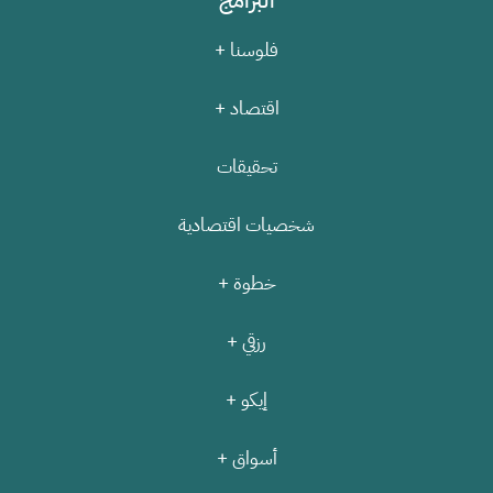
فلوسنا +
اقتصاد +
تحقيقات
شخصيات اقتصادية
خطوة +
رزقي +
إيكو +
أسواق +