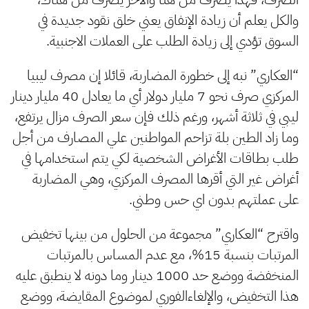
والكل يعلم أن زيادة الإنفاق يعني خلق نقود جديدة في
السوق تؤدي إلى زيادة الطلب على العملات الاجنبية.
“العكاري” نبه إلى خطورة المضاربة، قائلا إن مصرف ليبيا
المركزي صرف نحو 7 مليار دولار أي ما يعادل 40 مليار دينار
ليبي في ثلاثة أشهر، ورغم ذلك فإن سعر الصرف مزال يرتفع،
وما زاد الطين بلة تزاحم المواطنين علي المصارف من أجل
طلب بطاقات الأغراض الشخصية لكي يتم استخدامها في
أغراض غير التي أقرها المصرف المركزي، وهي المضاربة
على عملتهم بدون اي حس وطني.
واقترح “العكاري” مجموعة من الحلول من بينها تخفيض
المرتبات بنسبة 15%، مع عدم المساس بالمرتبات
المنخفضة ووضع حد 1000 دينار وما دونه لا ينطبق عليه
هذا التخفيض، والإلغاءالفوري لموضوع المقايضة، ووضع