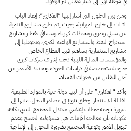
في مرحلة أولى إلى دينار مقابل لتر الوقود.
ومن بين الحلول التي أشار إليها “العكاري”؛ إبعاد الباب
الثالث إلى خارج الميزانية، بحيث يتم طرح مشاريع التنمية
من مباني وطرق ومحطات كهرباء ومصافي نفط ومشاريع
استخراج النفط والمشاريع الزراعية الكبرى، وتحويلها إلى
مشاريع استثمارية يساهم فيها القطاع الخاص
والمؤسسات المالية الليبية تحت إشراف شركات كبرى
خارجية متخصصة في دراسات الجودة وتحديد الأسعار من
أجل التقليل من فجوات الفساد.
وأكد “العكاري” على أن ليبيا دولة غنية بالموارد الطبيعية
القابلة للاستثمار. وخلق تنوع في مصادر الدخل، منبها إلى
ضرورة توجيه خطاب إعلامي معتدل للمجتمع الليبي بكافة
مكوناته بأن معالجة الأزمات هي مسؤولية الجميع وعدم
تهويل الأمور وتوعية المجتمع بضرورة التحول إلى الإنتاجية