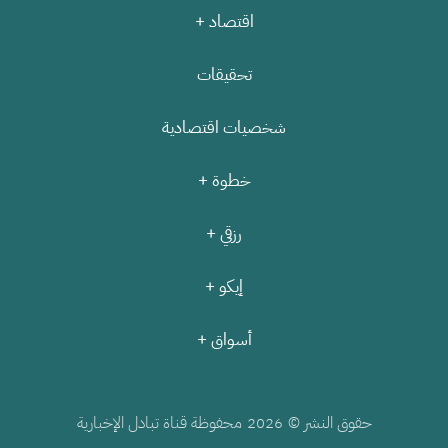
اقتصاد +
تحقيقات
شخصيات اقتصادية
خطوة +
رزقي +
إيكو +
أسواق +
حقوق النشر ©
محفوظة قناة تبادل الإخبارية
2026