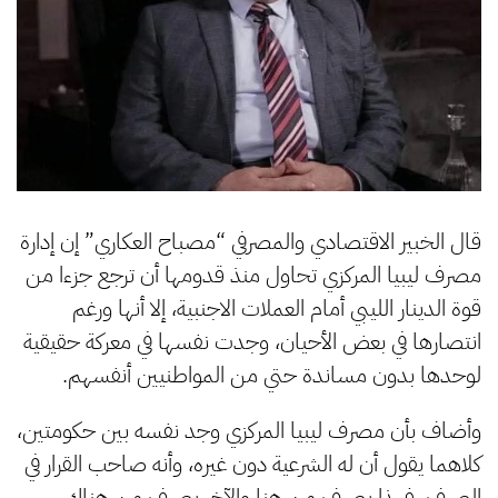
قال الخبير الاقتصادي والمصرفي “مصباح العكاري” إن إدارة
مصرف ليبيا المركزي تحاول منذ قدومها أن ترجع جزءا من
قوة الدينار الليبي أمام العملات الاجنبية، إلا أنها ورغم
انتصارها في بعض الأحيان، وجدت نفسها في معركة حقيقية
لوحدها بدون مساندة حتي من المواطنيين أنفسهم.
وأضاف بأن مصرف ليبيا المركزي وجد نفسه بين حكومتين،
كلاهما يقول أن له الشرعية دون غيره، وأنه صاحب القرار في
الصرف، فهذا يصرف من هنا والآخر يصرف من هناك،