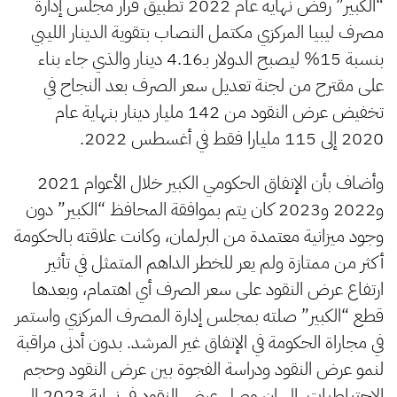
“الكبير” رفض نهاية عام 2022 تطبيق قرار مجلس إدارة
مصرف ليبيا المركزي مكتمل النصاب بتقوية الدينار الليبي
بنسبة 15% ليصبح الدولار بـ4.16 دينار والذي جاء بناء
على مقترح من لجنة تعديل سعر الصرف بعد النجاح في
تخفيض عرض النقود من 142 مليار دينار بنهاية عام
2020 إلى 115 مليارا فقط في أغسطس 2022.
وأضاف بأن الإنفاق الحكومي الكبير خلال الأعوام 2021
و2022 و2023 كان يتم بموافقة المحافظ “الكبير” دون
وجود ميزانية معتمدة من البرلمان، وكانت علاقته بالحكومة
أكثر من ممتازة ولم يعر للخطر الداهم المتمثل في تأثير
ارتفاع عرض النقود على سعر الصرف أي اهتمام، وبعدها
قطع “الكبير” صلته بمجلس إدارة المصرف المركزي واستمر
في مجاراة الحكومة في الإنفاق غير المرشد. بدون أدنى مراقبة
لنمو عرض النقود ودراسة الفجوة بين عرض النقود وحجم
الاحتياطيات، إلى ان وصل عرض النقود في نهاية 2023 إلى