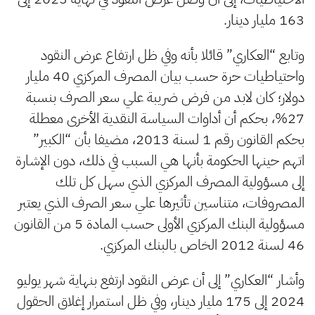
163 مليار دينار.
وتابع “العكاري” قائلا بأنه وفي ظل ارتفاع عرض النقود
واحتياطيات حرة حسب بيان المصرف المركزي 40 مليار
دولار؛ كان لابد من فرض ضريبة علي سعر الصرف بنسبة
27%، بحكم أن أداوات السياسة النقدية الأخرى معطلة
بحكم القانون رقم 1 لسنة 2013، مضيفا بأن “الكبير”
اتهم حينها الحكومة بأنها هي السبب في ذلك، دون الإشارة
إلى مسؤولية المصرف المركزي الذي سهل كل تلك
المصروفات، متناسين تأثيرها علي سعر الصرف الذي يعتبر
مسؤولية البنك المركزي الأولى حسب المادة 5 من القانون
46 لسنة 2012 الخاص بالبنك المركزي.
وأشار “العكاري” إلى أن عرض النقود ارتفع بنهاية شهر يوليو
2024 إلى 175 مليار دينار، وفي ظل استمرار إغلاق الحقول