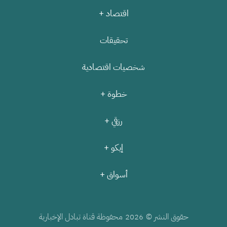
اقتصاد +
تحقيقات
شخصيات اقتصادية
خطوة +
رزقي +
إيكو +
أسواق +
حقوق النشر ©
محفوظة قناة تبادل الإخبارية
2026