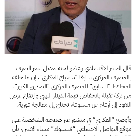
قال الخبير الاقتصادي وعضو لجنة تعديل سعر الصرف
بالمصرف المركزي سابقا “مصباح العكاري”، إن ما خلفه
المحافظ “السابق” للمصرف المركزي “الصديق الكبير”،
من تركة ثقيلة بانخفاض قيمة الدينار الليبي وارتفاع عرض
النقود إلى أرقام غير مسبوقة، تحتاج إلى معالجة فورية.
وأوضح “العكاري” في منشور عبر صفحته الشخصية على
موقع التواصل الاجتماعي “فيسبوك” مساء الاثنين، بأن