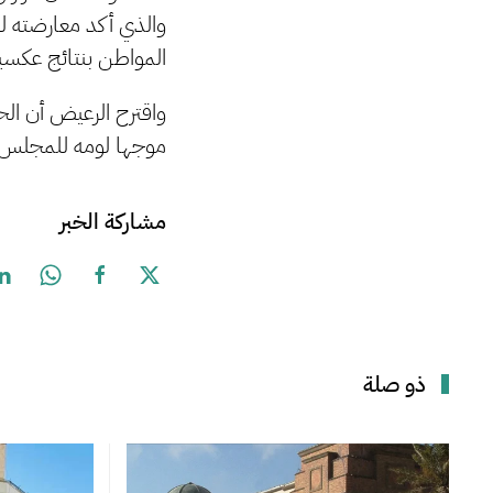
والذي أكد معارضته له 
المواطن بنتائج عكسية،
واقترح الرعيض أن ال
موجها لومه للمجلس ال
مشاركة الخبر
ذو صلة