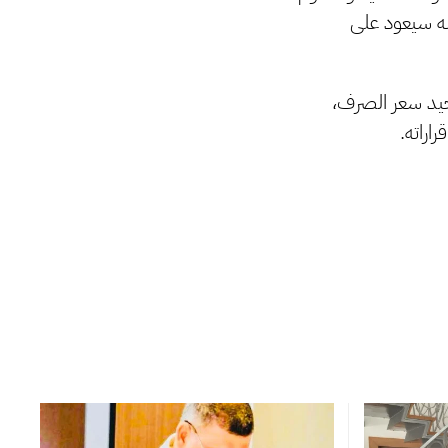
أنه سيعود على
حيد سعر الصرف،
اراته.