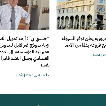
ورية يعلن توفر السيولة
“حسني بي”: أزمة تمويل النفط
ع فروعه بدءًا من الأحد
أزمة نموذج غير قابل للتمويل
«ميزانية المؤسسة» إلى نموذ
|
الأخبار
اقتصادي يجعل النفط قادراً 
نفسه
7 أغسطس, 2026
|
الأخبار