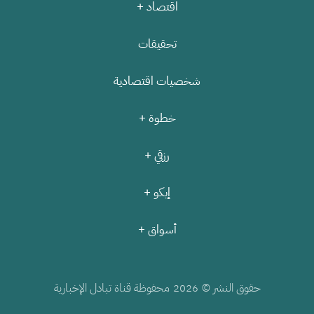
اقتصاد +
تحقيقات
شخصيات اقتصادية
خطوة +
رزقي +
إيكو +
أسواق +
حقوق النشر ©
محفوظة قناة تبادل الإخبارية
2026