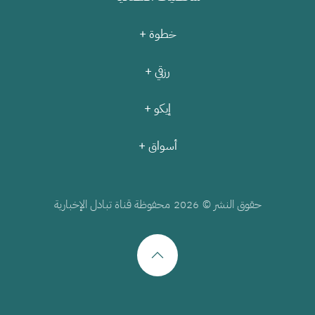
خطوة +
رزقي +
إيكو +
أسواق +
حقوق النشر ©
محفوظة قناة تبادل الإخبارية
2026