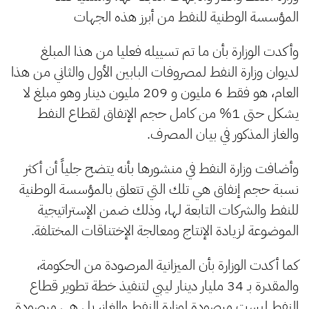
المؤسسة الوطنية للنفط من أبرز هذه الجهات
وأكدت الوزارة بأن ما تم تسييله فعليا من هذا المبلغ
لديوان وزارة النفط لمصروفات البابين الأول والثاني من هذا
العام، هو فقط 6 مليون و 209 مليون دينار وهو مبلغ لا
يشكل حتى 1% من كامل حجم الإنفاق لقطاع النفط
والغاز المذكور في بيان المصرف.
وأضافت وزارة النفط في منشورها بأنه يتضح جلياً أن أكثر
نسبة حجم إنفاق هي تلك التي تتعلق بالمؤسسة الوطنية
للنفط والشركات التابعة لها، وذلك ضمن الإستراتيجية
الموضوعة لزيادة الإنتاج ومعالجة الإختناقات المختلفة.
كما أكدت الوزارة بأن الميزانية المرصودة من الحكومة،
والمقدرة بـ 34 مليار دينار ليبي لتنفيذ خطة تطوير قطاع
النفط ليست مرصودة لوزارة النفط والغاز، بل هي مرصودة