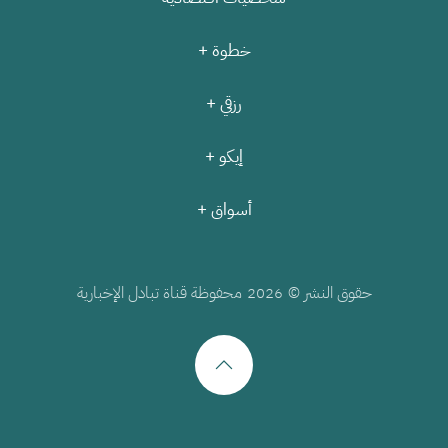
خطوة +
رزقي +
إيكو +
أسواق +
حقوق النشر ©
محفوظة قناة تبادل الإخبارية
2026