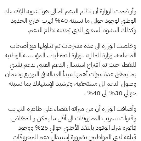
وأوضحت الوزارة أن نظام الدعم الحالي هو تشويه للإقتصاد
الوطني لوجود حوالى ما نسبته 40% يٌهرب خارج الحدود
وكذلك التشوه السعرى الذي يُحدثه نظام الدعم.
وخلصت الوزارة الى عدة مقترحات تم تداولها مع أصحاب
المصلحة، وزارة المالية ، وزارة التخطيط ، المؤسسة الوطنية
للنفط، حيث تم اقتراح استبدال الدعم العيني بدعم نقدي
بما يحقق عدة ميزات أهمها مبدأ العدالة في التوزيع وضمان
وصول الدعم الى مستحقيه، وترشيد الإستهلاك بما نسبته
حوالي 30% الى 40% .
وأضافت الوزارة أن من ميزاته القضاء على ظاهرة التهريب
وقنوات تسريب المحروقات الي أقل ما يمكن و انخفاض
فاتورة شراء الوقود بالنقد الأجنبي حوالي 25% ووجود
قناعة لدى المواطنين بضرورة إستبدال دعم المحروقات