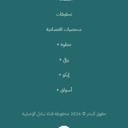
تحقيقات
شخصيات اقتصادية
خطوة +
رزقي +
إيكو +
أسواق +
حقوق النشر ©
محفوظة قناة تبادل الإخبارية
2026