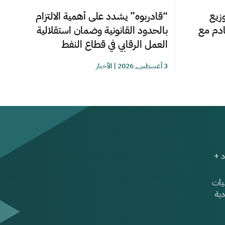
زيع
“قادربوه” يشدد على أهمية الالتزام
قادم مع
بالحدود القانونية وضمان استقلالية
العمل الرقابي في قطاع النفط
3 أغسطس, 2026
|
الأخبار
 +
ات
ية