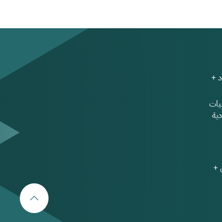
 +
ات
ية
 +