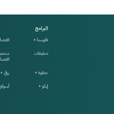
البرامج
فلوسنا +
اقتصاد
تحقيقات
شخصي
اقتصاد
خطوة +
رزقي +
إيكو +
أسواق