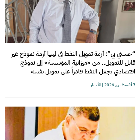
“حسني بي”: أزمة تمويل النفط في ليبيا أزمة نموذج غير
قابل للتمويل.. من «ميزانية المؤسسة» إلى نموذج
اقتصادي يجعل النفط قادراً على تمويل نفسه
7 أغسطس, 2026
|
الأخبار