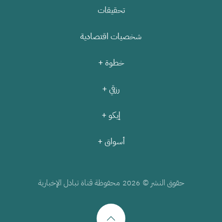
تحقيقات
شخصيات اقتصادية
خطوة +
رزقي +
إيكو +
أسواق +
حقوق النشر ©
محفوظة قناة تبادل الإخبارية
2026