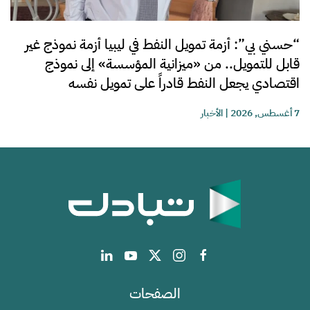
“حسني بي”: أزمة تمويل النفط في ليبيا أزمة نموذج غير
قابل للتمويل.. من «ميزانية المؤسسة» إلى نموذج
اقتصادي يجعل النفط قادراً على تمويل نفسه
7 أغسطس, 2026
|
الأخبار
الصفحات