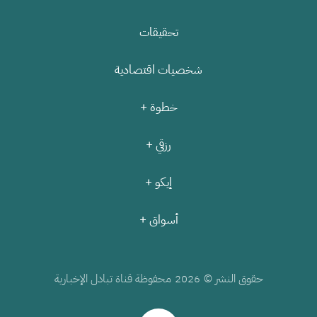
تحقيقات
شخصيات اقتصادية
خطوة +
رزقي +
إيكو +
أسواق +
حقوق النشر ©
محفوظة قناة تبادل الإخبارية
2026