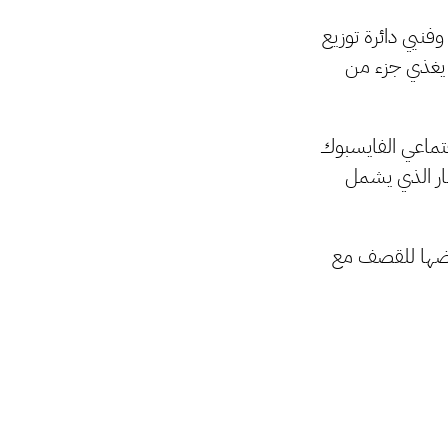
ن مهندسي وفنيي دائرة توزيع
ط 11 ك.ف غرس الله من 220 التبه الذي يغذي جزء من
جتماعي الفايسبوك
ريق المطار الذي يشمل
عرضها للقصف مع