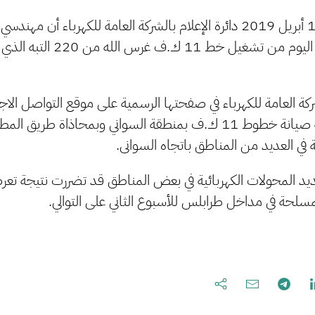
أعلنت اليوم الثلاثاء 16 أبريل 2019 دائرة الإعلام بالشركة العامة للكهرباء أ
قصر بن غشير تمكنوا اليوم من تشغيل خ
ة العامة للكهرباء في صفحتها الرسمية على موقع التواصل الا
فقد تمت أيضا عملية صيانة خطوط 11 ك.ف بمنطقة السواني وبمحاذاة ط
 في العديد من المناطق باتجاه السوانى.
عديد المحولات الكهربائية في بعض المناطق قد تضررت نتيجة ت
سلحة في مداخل طرابلس للأسبوع الثاني على التوالي.