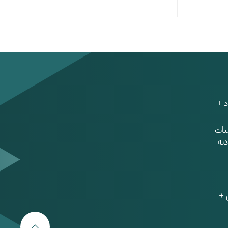
 +
ات
ية
 +