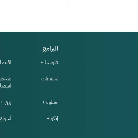
البرامج
فلوسنا +
اقتصاد
تحقيقات
شخصي
اقتصاد
خطوة +
رزقي +
إيكو +
أسواق