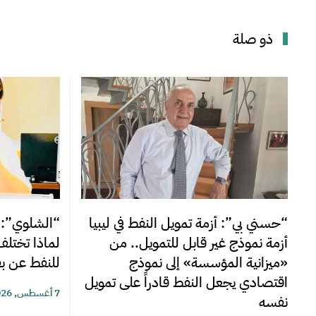
ذو صلة
“الشلوي”: بي
“حسني بي”: أزمة تمويل النفط في ليبيا
لماذا تختلف
أزمة نموذج غير قابل للتمويل.. من
للنفط عن بق
«ميزانية المؤسسة» إلى نموذج
اقتصادي يجعل النفط قادراً على تمويل
7 أغسطس, 2026
نفسه