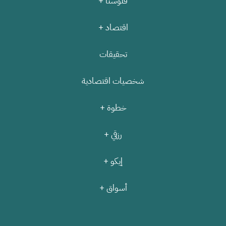
فلوسنا +
اقتصاد +
تحقيقات
شخصيات اقتصادية
خطوة +
رزقي +
إيكو +
أسواق +