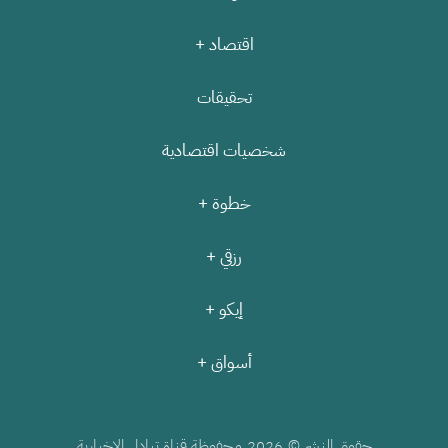
اقتصاد +
تحقيقات
شخصيات اقتصادية
خطوة +
رزقي +
إيكو +
أسواق +
حقوق النشر ©
محفوظة قناة تبادل الإخبارية
2026