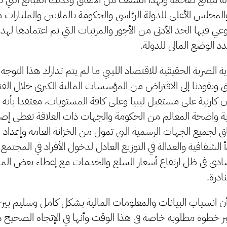
والمجلس الأعلى للدولة الرئاسي والحكومة بالملايين والمليارات 
وعي فيها الحد الأدنى من الأجور والمرتبات التي تم اعتمادها لهذه
 الوضع المالي للدولة.
ة الضربة الحقيقية للاقتصاد الليبي ما لم يتم تدارك هذا التوج
ق ويقودنا إلى الاقتراض من المؤسسات المالية الكبرى خلال الفتر
ن كارثية على مستقبل ليبيا وعلى كافة المستويات، معتقدا بأنه ا
 واضحة المعالم من الحكومة والجهات ذات العلاقة تغطى إصلاح
اق لجميع الجهات الرسمية التي تمول من الخزانة العامة وإعدا
الشفافية والعدالة في التوزيع العادل لدخول الأفراد في المجتم
تصادى فى ظل ارتفاع أسعار السلع والخدمات مع إعطاء بعض المي
درة.
انسياب البيانات والمعلومات المالية بشكل كامل وسليم بين
ر خطوة مطلوبة خاصة فى هذا الوقت وأنها في الإتجاه الصحيح د