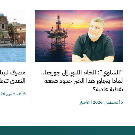
“الشلوي”: الخام الليبي إلى جورجيا..
مصرف ليبيا 
لماذا يتجاوز هذا الخبر حدود صفقة
النقدي تتجاوز 220 مليوناً خلا
نفطية عادية؟
5 أغسطس, 2026
5 أغسطس, 2026
|
الأخبار