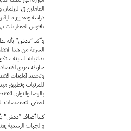
العاملين في البرلمان 
دراسة ومعايير مالية ر
ناقوس الخطر بات يهدد
وأكد “ددش” بأنه بداي
السرعة من هذا الانفا
تداعياته السيئة ستكو
خارطة طريق اقتصادية
وتحديد آولويات الانف
للمرتبات وتطبيق مبدأ 
بالرضا والتوازن الاق
لبعض التخصصات النا
كما أضاف “ددش” بأن 
والجهات الرسمية يعتب