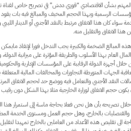
والمهتم بشأن الاقتصادي “قوزي ددش” في تصريح خاص لقناة تبا
مؤسسات الرسمية وبهذا الحجم المخيف والمبالغ فيه بات يقود ج
ة سواء كان هذا الانفاق مرتبط بالنقد الأجنبي أو الدينار الليبي
ذا الانفاق والتقليل منه.
 المبالغ الضخمة والكبيرة يجب التدخل فورا لإنقاذ مايمكن إ
المال العام بهذا الأسلوب والطريقة المؤثرة على ميزانية الدول
ن خلال أجهزة الدولة الرقاببة على المؤسسات الإدارية والحكومية
بة الجهات المتورطة التجاوزات والمخالفات المالية المتعلقة ب
مالات النقد الأجنبي والتعامل فيه ووضع حد لحجم الانفاق الم
يكون حجم الانفاق لوزارة الخارجية مثلا بهذا الشكل دون رقيب
ل تصريحه بأن هل نحن فعلا بحاجة ماسة إلى استمرار هذا ال
ت والقنصليات بالخارج، وهل حجم العمل ومستوى الخدمة المطل
جة الى تقليص هذه الأعداد من العاملين بالخارج تمهيدا لتقليل
دولة مبالغ ضخمة وبهذا السقف من الانفاق وكذلك المبالغ التي ت