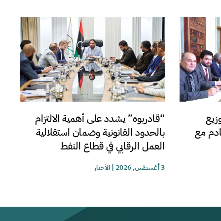
زيع
“قادربوه” يشدد على أهمية الالتزام
قادم مع
بالحدود القانونية وضمان استقلالية
العمل الرقابي في قطاع النفط
3 أغسطس, 2026
|
الأخبار