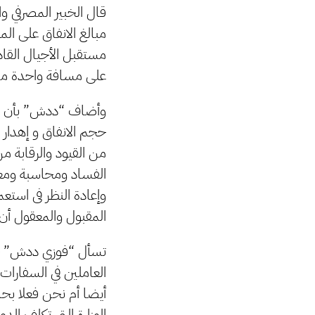
قال الخبير المصرفي 
مبالغ الانفاق على ال
مستقبل الأجيال القادم
على مسافة واحدة من ه
وأضاف “ددش” بأن هذه
حجم الانفاق و إهدار 
من القيود والرقابة م
الفساد ومحاسبة ومعاق
وإعادة النظر فى استع
المقبول والمعقول أن 
تسأل “فوزي ددش” خلا
العاملين في السفارا
أيضا أم نحن فعلا بحا
الوزارة التى تكلف ال