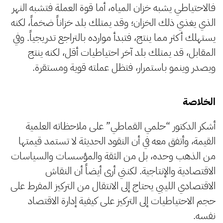
فالاحتياطي يشبه خزان المياه، أما قوة العملة فتشبه النهر
الذي يغذي ذلك الخزان؛ وقد يمتلك بلد خزاناً ضخماً، لكنه
يستهلك أكثر مما ينتج، فتبدأ موارده بالتراجع تدريجياً. وفي
المقابل، قد يمتلك بلد آخر احتياطيات أقل، لكنه ينتج
ويصدر وينمو باستمرار، فتظل عملته قوية ومستقرة.
الخلاصة
أشكر الدكتور “حلمي القماطي” على ملاحظاته العلمية
القيمة، وأتفق معه في أن النقود الحديثة لا تستمد قيمتها
من الذهب وحده، بل من الثقة والمؤسسات والسياسات
الاقتصادية والإنتاجية. لكنني أرى أيضاً أن النقاش
الاقتصادي الليبي يحتاج إلى الانتقال من التركيز المفرط على
حجم الاحتياطيات إلى التركيز على كيفية إدارة الاقتصاد
نفسه.