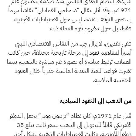
شهدها النظام النقدى العالمي منذ صدمة نيكسون عام
1971م. وقد أثار مقال “د. حلمي القماطي” نقاشاً مهماً
يستحق التوقف عنده، ليس حول الاحتياطيات الأجنبية
فقط، بل حول مفهوم قوة العملة ذاته.
ففي تقديري، لا يزال جزء من النقاش الاقتصادي الليبي
أسيراً لمفاهيم تعود إلى مرحلة تاريخية مختلفة، حين كانت
العملات ترتبط مباشرة أو بصورة غير مباشرة بالذهب، بينما
تغيرت قواعد اللعبة النقدية العالمية جذرياً خلال العقود
الخمسة الماضية.
من الذهب إلى النقود السيادية
قبل عام 1971م، كان نظام “بريتون وودز” يجعل الدولار
الأمريكي قابلاً للتحويل إلى الذهب بسعر ثابت يبلغ 35
دولاراً للأونصة، وكانت الاحتياطيات الذهبية تشكل أحد