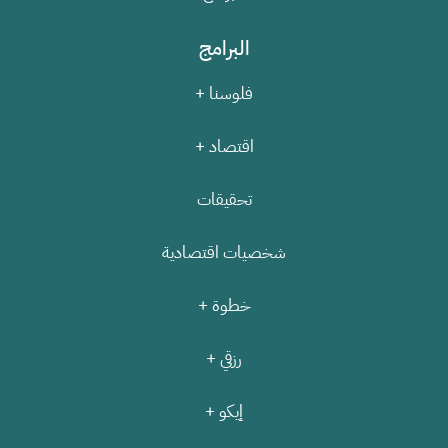
البرامج
فلوسنا +
اقتصاد +
تحقيقات
شخصيات اقتصادية
خطوة +
رزقي +
إيكو +