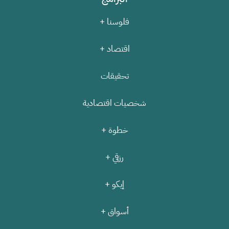
فلوسنا +
اقتصاد +
تحقيقات
شخصيات اقتصادية
خطوة +
رزقي +
إيكو +
أسواق +