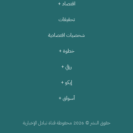
اقتصاد +
تحقيقات
شخصيات اقتصادية
خطوة +
رزقي +
إيكو +
أسواق +
حقوق النشر ©
محفوظة قناة تبادل الإخبارية
2026