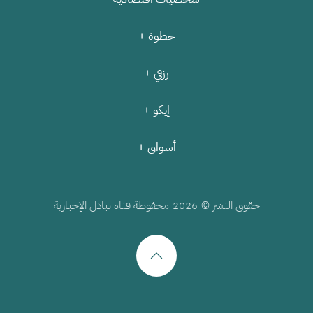
خطوة +
رزقي +
إيكو +
أسواق +
حقوق النشر ©
محفوظة قناة تبادل الإخبارية
2026