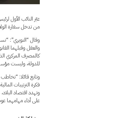
عبّر النائب الأول لر
من تدخل سفارة الولاي
وقال “النويري”: “نس
والعقل وقبلهما القا
كالمصرف المركزي الذ
للدولة، وليست مؤس
وتابع قائلا: “نخاطب 
فكرة الترتيبات المالي
وتهدد اقتصاد البلاد، 
على أداء مهامهما عوض