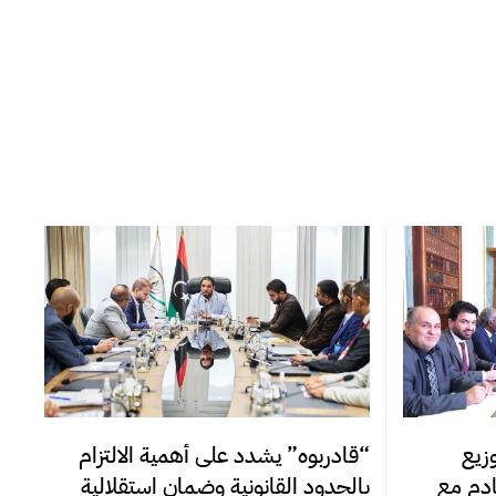
زيع
“قادربوه” يشدد على أهمية الالتزام
قادم مع
بالحدود القانونية وضمان استقلالية