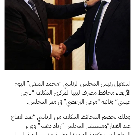
استقبل رئيس المجلس الرئاسي “محمد المنفي” اليوم
الأربعاء محافظ مصرف ليبيا المركزي المكلف “ناجي
عيسى” ونائبه “مرعي البرعصي” في مقر المجلس.
وذلك بحضور المحافظ المكلف من الرئاسي “عبد الفتاح
عبد الغفار”ومستشار المجلس “زياد دغيم” ووزير
المواصلات بحكومة الوحدة الوطنية ورئيس لجنة التسليم