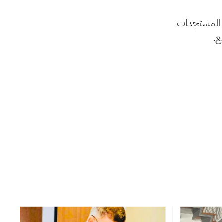
ر المستجدات
ع.