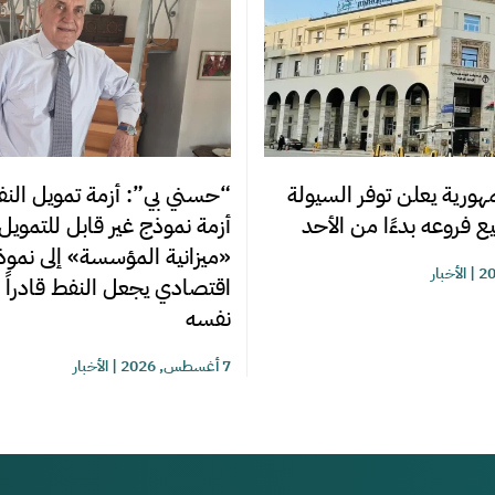
ورية يعلن توفر السيولة
“حسني بي”: أزمة تمويل النفط
ع فروعه بدءًا من الأحد
أزمة نموذج غير قابل للتمويل
«ميزانية المؤسسة» إلى نموذ
|
الأخبار
اقتصادي يجعل النفط قادراً 
نفسه
7 أغسطس, 2026
|
الأخبار