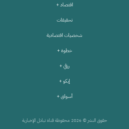
اقتصاد +
تحقيقات
شخصيات اقتصادية
خطوة +
رزقي +
إيكو +
أسواق +
حقوق النشر ©
محفوظة قناة تبادل الإخبارية
2026