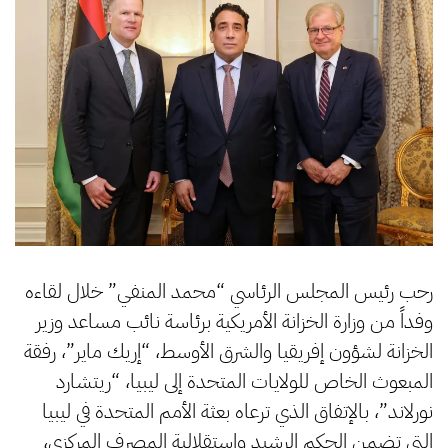
رحب رئيس المجلس الرئاسي “محمد المنفي” خلال لقاءه
وفداً من وزارة الخزانة الأمريكية برئاسة نائب مساعد وزير
الخزانة لشؤون إفريقيا والشرق الأوسط، “إريك ماير”، رفقة
المبعوث الخاص للولايات المتحدة إلى ليبيا، “ريتشارد
نورلاند”، بالإتفاق الذي ترعاه بعثة الأمم المتحدة في ليبيا
التي تضمن الحكم الرشيد واستقلالية المصرف المركزي،