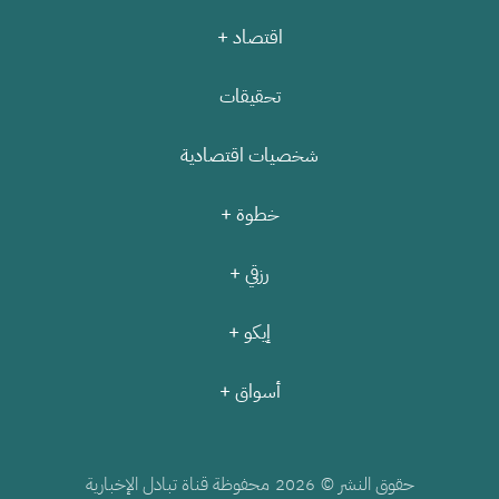
اقتصاد +
تحقيقات
شخصيات اقتصادية
خطوة +
رزقي +
إيكو +
أسواق +
حقوق النشر ©
محفوظة قناة تبادل الإخبارية
2026