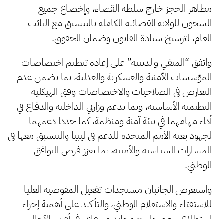
مظاهر الحجز خارج سلطة القضاء، وإخضاع جميع
السجون للولاية القضائية الكاملة بالتنسيق مع النائب
العام، لترسيخ سيادة القانون وضمان الحقوق.
واتفق “المنفي والدبيبة” على إعادة تنظيم اختصاصات
المؤسسات الأمنية والعسكرية والعدلية، بما يضمن عدم
التعارض في الصلاحيات والاختصاصات وفق الهيكلية
التظيمية الأساسية، وبما يدعم وزارتي الداخلية والدفاع في
أداء مهامهما في بيئة آمنة ومنظمة، كما جددا دعمهما
لجهود بعثة الأمم المتحدة للدعم في ليبيا والتنسيق معها في
المسارات السياسية والأمنية، بما يعزز فرص التوافق
الوطني.
واستعرض الجانبان مستجدات تفعيل المفوضية العليا
للاستفتاء والاستعلام الوطني، والتأكيد على أهمية إجراء
استطلاع شعبي واسع محايد وشفاف في أقرب الآجال