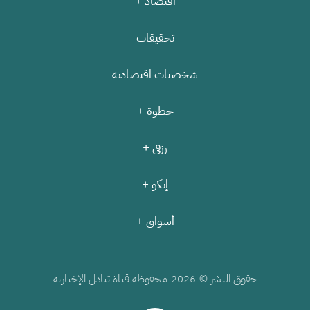
اقتصاد +
تحقيقات
شخصيات اقتصادية
خطوة +
رزقي +
إيكو +
أسواق +
حقوق النشر ©
محفوظة قناة تبادل الإخبارية
2026