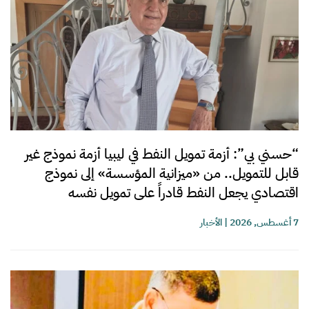
“حسني بي”: أزمة تمويل النفط في ليبيا أزمة نموذج غير
قابل للتمويل.. من «ميزانية المؤسسة» إلى نموذج
اقتصادي يجعل النفط قادراً على تمويل نفسه
7 أغسطس, 2026
|
الأخبار