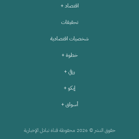
اقتصاد +
تحقيقات
شخصيات اقتصادية
خطوة +
رزقي +
إيكو +
أسواق +
حقوق النشر ©
محفوظة قناة تبادل الإخبارية
2026