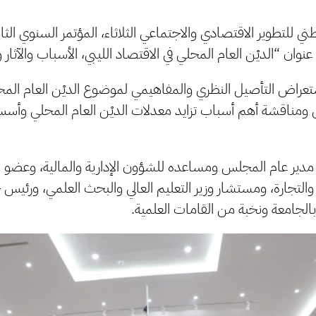
للتطوير الاقتصادي والاجتماعي الثلاثاء، المؤتمر السنوي الثا
ان “الديْن العام المحلي في الاقتصاد الليبي، الأسباب والآثار 
تعراض التأصيل النظري والمفاهيمي لموضوع الديْن العام المحلي
 ومناقشة أهم أسباب تزايد معدلات الديْن العام المحلي وأسس
دير عام المجلس ومساعده للشؤون الإدارية والمالية، وعضو
 والتجارة، ومستشار وزير التعليم العالي والبحث العلمي، ورئيس
بالجامعة ونخبة من القامات العلمية.