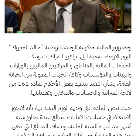
وجه وزير المالية بحكومة الوحدة الوطنية “خالد المبروك”
اليوم الاربعاء، تعميمًا إلى مراقبي المراقبات ومكاتب
الخدمات المالية بالمناطق و المراقبين الماليين بالوزارات
والهيئات والمؤسسات وكافة الجهات الممولة من الخزانة
العامة، بشأن التقيد بتنفيذ بعض الأحكام لمادة 162 من
لائحة الميزانية والحسابات والمخازن وتعديلاتها.
حيث تنص المادة التي وجهه الوزير التقيد بها، بأنه لايجوز
الاحتفاظ في حسابات الأمانات بمبالغ لمدة تجاوز ستة
أشهر بعد انتهاء السنة المالية، وتضاف المبالغ التي تبقى
بعد هذه المدة في حسابات الحكومة ومراقبة الشؤون