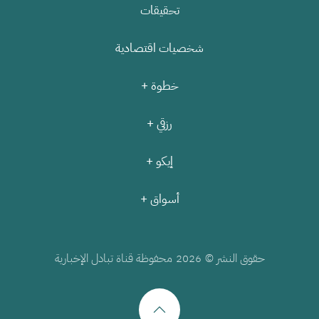
تحقيقات
شخصيات اقتصادية
خطوة +
رزقي +
إيكو +
أسواق +
حقوق النشر ©
محفوظة قناة تبادل الإخبارية
2026