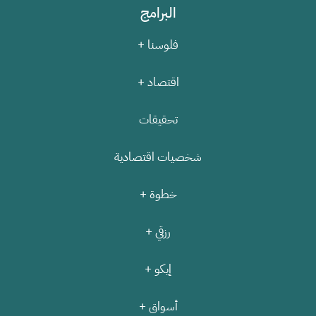
البرامج
فلوسنا +
اقتصاد +
تحقيقات
شخصيات اقتصادية
خطوة +
رزقي +
إيكو +
أسواق +