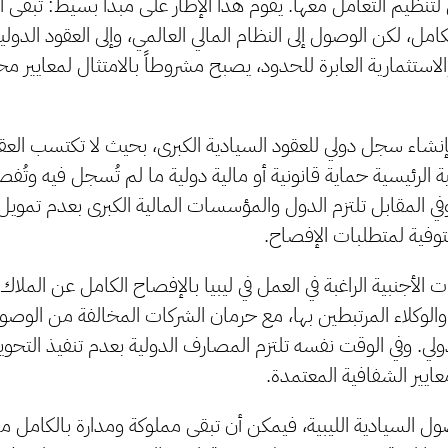
تنظيم التعامل معها. يقوم هذا الإطار على مبدأ بسيط: تبقى ال
بالكامل، لكن الوصول إلى النظام المالي العالمي، وإلى العقود الدولية
استثمارية العابرة للحدود، يصبح مشروطاً بالامتثال لمعايير م
نشاء سجل دولي للعقود السيادية الكبرى، بحيث لا تكتسب العقو
ية الرئيسية حماية قانونية أو مالية دولية ما لم تُسجل فيه وتُف
ي المقابل تلتزم الدول والمؤسسات المالية الكبرى بعدم تمويل أ
توفية لمتطلبات الإفصاح.
ت الأجنبية الراغبة في العمل في ليبيا بالإفصاح الكامل عن الملا
الوكلاء المرتبطين بها، مع حرمان الشركات المخالفة من الوصول
ولي. وفي الوقت نفسه تلتزم المصارف الدولية بعدم تنفيذ التحوي
معايير الشفافية المعتمدة.
صول السيادية الليبية، فيمكن أن تبقى مملوكة ومدارة بالكام