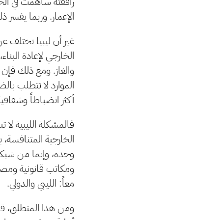
رافقته ساهمت في الحد
الإعمار. وربما يفسر ذ
غير أن ليبيا تختلف ع
الخارجي لإعادة البناء
والغاز. ومع ذلك فإن 
الموارد لا تتطلب با
أكثر انضباطاً وشفافية
فالمشكلة الليبية لا 
الخارجية المتنافسة، ب
وحده، وإنما من شبكة
ومكاتب قانونية ومصا
معاً: الليبي والدولي.
ومن هذا المنطلق، قد ي