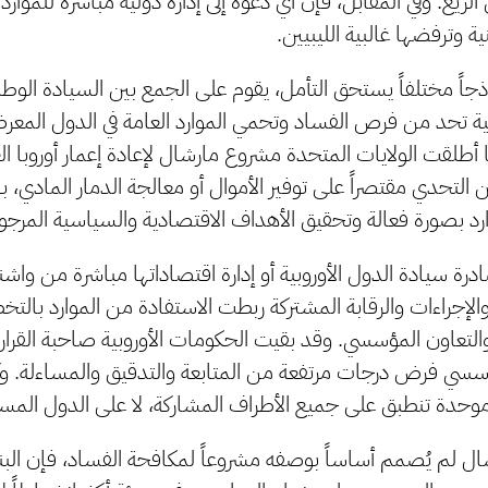
لريع. وفي المقابل، فإن أي دعوة إلى إدارة دولية مباشرة للموارد
 وترفضها غالبية الليبيين.
ذجاً مختلفاً يستحق التأمل، يقوم على الجمع بين السيادة الو
ة تحد من فرص الفساد وتحمي الموارد العامة في الدول المعر
أطلقت الولايات المتحدة مشروع مارشال لإعادة إعمار أوروبا الغ
يكن التحدي مقتصراً على توفير الأموال أو معالجة الدمار المادي، 
 بصورة فعالة وتحقيق الأهداف الاقتصادية والسياسية المرجوة
رة سيادة الدول الأوروبية أو إدارة اقتصاداتها مباشرة من واشن
لإجراءات والرقابة المشتركة ربطت الاستفادة من الموارد بالت
التعاون المؤسسي. وقد بقيت الحكومات الأوروبية صاحبة القرار و
 فرض درجات مرتفعة من المتابعة والتدقيق والمساءلة. وكا
 موحدة تنطبق على جميع الأطراف المشاركة، لا على الدول المس
ل لم يُصمم أساساً بوصفه مشروعاً لمكافحة الفساد، فإن البن