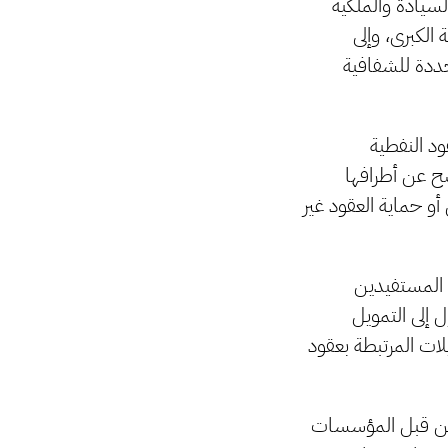
سيادة والملكية
 الكبرى، وإلى
حددة للشفافية
د النفطية
صح عن أطرافها
و حماية العقود غير
ك المستفيدين
 إلى التمويل
لات المرتبطة بعقود
ل من قبل المؤسسات