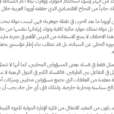
 من الهدر وسوء استخدام الموارد، ووفرت بيئة أكثر انضباطاً لإد
لك جانباً من النجاح الاقتصادي الذي حققته أوروبا الغربية خلال ا
ن أوروبا ما بعد الحرب في نقطة جوهرية؛ فهي ليست دولة تبحث
، بل دولة تمتلك موارد مالية كافية وتولد إيراداتها بنفسها من 
هذا الاختلاف لا يمنع الاستفادة من الدرس الأهم في تجربة مار
لضرورة التخلي عن السيادة، بل قد تتطلب بناء إطار مؤسسي يجع
.
تتمثل فقط في فساد بعض المسؤولين المحليين، كما أنها لا تتمث
ل في التفاعل بين الطرفين. فالفساد الكبير في الدول الريعية لا 
 معقدة من العلاقات التي تجمع مسؤولين محليين وشركات أج
لح سياسية وتجارية خارجية. ولذلك فإن أي حل جاد يجب أن 
كون من المفيد الانتقال من فكرة الإدارة الدولية للثروة الليبية 