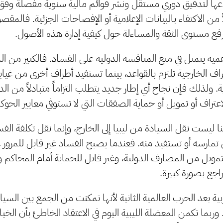
اعها لتدقيق دوري مستقل ونشر قوائم مالية سنوية مفصلة وفق
ً من الاكتفاء بالبيانات الإعلامية أو الإفصاحات الجزئية. فالمق
ل رفع مستوى الثقة والمساءلة حول كيفية إدارة هذه الأصول.
أهمية يتمثل في منع المنافسة الدولية على الفساد. فالكثير من ال
ف الخارجية تلتزم بالقواعد، بينما تستفيد أطراف أخرى من غيا
ية. ولذلك فإن نجاح أي إطار جديد يتطلب التزاماً متبادلاً من 
لاعتراف أو تمويل أو حماية الصفقات التي لا تستوفي معايير الحوك
نا ليست نقل السيادة من ليبيا إلى الخارج، وإنما نقل تكلفة ال
تي تمارسه أو تستفيد منه. فعندما يصبح الفساد غير قابل للمرور عب
لتمويل من المصارف الدولية، وغير قابل للحماية أمام المحاكم 
راجع بصورة كبيرة.
ية بعد الحرب العالمية الثانية لأنها تمكنت من الجمع بين السيا
بما تكمن المعضلة الليبية اليوم في الاعتقاد الخاطئ بأن الخيا