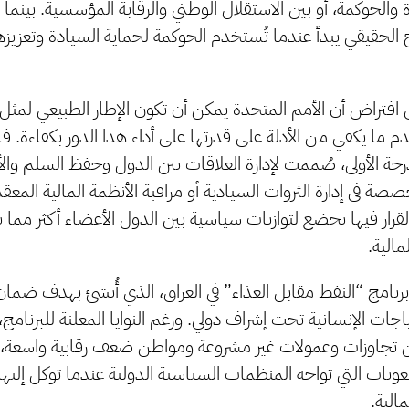
والحوكمة، أو بين الاستقلال الوطني والرقابة المؤسسية. بينما 
ح الحقيقي يبدأ عندما تُستخدم الحوكمة لحماية السيادة وتعزيزها، 
فتراض أن الأمم المتحدة يمكن أن تكون الإطار الطبيعي لمثل هذ
دم ما يكفي من الأدلة على قدرتها على أداء هذا الدور بكفاءة. ف
 الأولى، صُممت لإدارة العلاقات بين الدول وحفظ السلم والأ
ي إدارة الثروات السيادية أو مراقبة الأنظمة المالية المعقدة.
 القرار فيها تخضع لتوازنات سياسية بين الدول الأعضاء أكثر مما
مالية.
 برنامج “النفط مقابل الغذاء” في العراق، الذي أُنشئ بهدف ضما
حتياجات الإنسانية تحت إشراف دولي. ورغم النوايا المعلنة للبرنا
ن تجاوزات وعمولات غير مشروعة ومواطن ضعف رقابية واسعة، ا
صعوبات التي تواجه المنظمات السياسية الدولية عندما توكل إليها 
مالية.