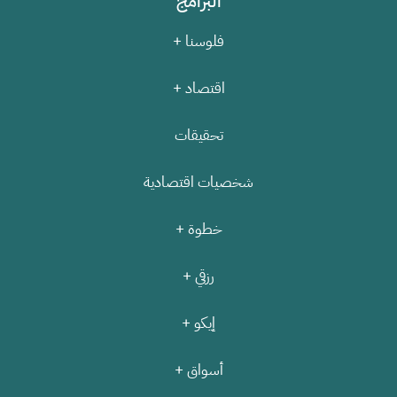
البرامج
فلوسنا +
اقتصاد +
تحقيقات
شخصيات اقتصادية
خطوة +
رزقي +
إيكو +
أسواق +