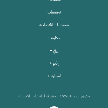
تحقيقات
شخصيات اقتصادية
خطوة +
رزقي +
إيكو +
أسواق +
حقوق النشر ©
محفوظة قناة تبادل الإخبارية
2026